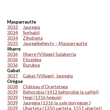
Masparrautte
3033
Jauregia
3034
Sorhabil
3034
Zihobieta
3035
Jauregibeheyty – Masparrautte
Ilharre
3036
Ilharre (Village) Salaberria
3036
Elizaldea
3036
Burukoa
Gabat
3037
Gabat (Village), Ja
u
regia
Orègue
3038
Château d’Orartetxea
3039
Behorobia (1412 behorobie la sal(le))
3039
Hegi (1316 heguie)
3039
Jauregia (1316 la sale dorreguer,)
3039
Uharteta (1350 uarteta, 1551 uhartet)