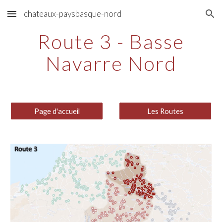
chateaux-paysbasque-nord
Skip to main content
Skip to navigation
Route
3 - Basse
Navarre Nord
Page d'accueil
Les Routes