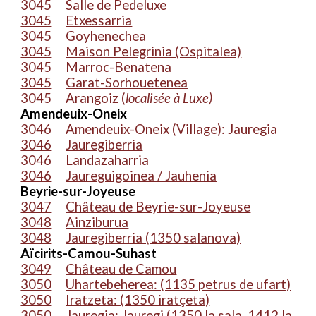
3045
Salle de Pedeluxe
3045
Etxessarria
3045
Goyhenechea
3045
Maison Pelegrinia (Ospitalea)
3045
Marroc-Benatena
3045
Garat-Sorhouetenea
3045
Arangoiz (
localisée à Luxe)
Amendeuix-Oneix
3046
Amendeuix-Oneix (Village): Jauregia
3046
Jauregiberria
3046
Landazaharria
3046
Jaureguigoinea / Jauhenia
Beyrie-sur-Joyeuse
3047
Château de Beyrie-sur-Joyeuse
3048
Ainziburua
3048
Jauregiberria (1350 salanova)
Aïcirits-Camou-Suhast
3049
Château de Camou
3050
Uhartebeherea: (1135 petrus de ufart)
3050
Iratzeta: (1350 iratçeta)
3050
Jauregia: Jauregi (1350 la sala, 1412 la