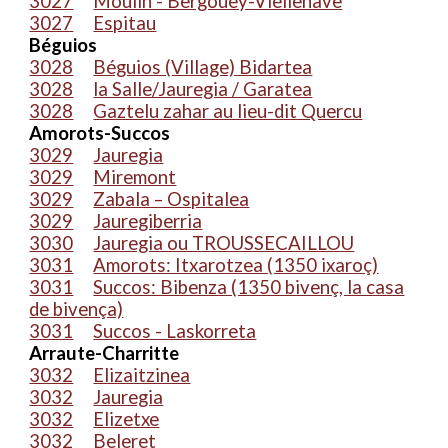
3027
Moulin - Bergouey-Viellenave
3027
Espitau
Béguios
3028
Béguios (Village) Bidartea
3028
la Salle/Jauregia / Garatea
3028
Gaztelu zahar au lieu-dit Quercu
Amorots-Succos
3029
Jauregia
3029
Miremont
3029
Zabala – Ospitalea
3029
Jauregiberria
3030
Jauregia ou TROUSSECAILLOU
3031
Amorots: Itxarotzea (1350 ixaroç)
3031
Succos: Bibenza (1350 bivenç, la casa
de bivença)
3031
Succos - Laskorreta
Arraute-Charritte
3032
Elizaitzinea
3032
Jauregia
3032
Elizetxe
3032
Beleret