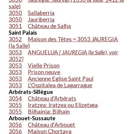
sale)
3050
Sallaberria
3050
Jauriberria
3051
Château de Salha
Saint Palais
3052
Maison des Têtes = 3053 JAUREGIA
(la Salle)
3053
ANGUELUA
[ JAUREGIA (la Salle), voir
3052]
3053
Vielle Prison
3053
Prison neuve
3053
Ancienne Eglise Saint Paul
3053
L'Ospitalea de Lagarrague
Arbérats-Sillègue
3054
Château d’Arbérats
3055
Iratzea: Iratzea ou Elizetxea
3055
Bilhainia: Bilhain
Arbouet-Sussaute
3056
Château d'
A
rbouet
3056
Maison Chortaya