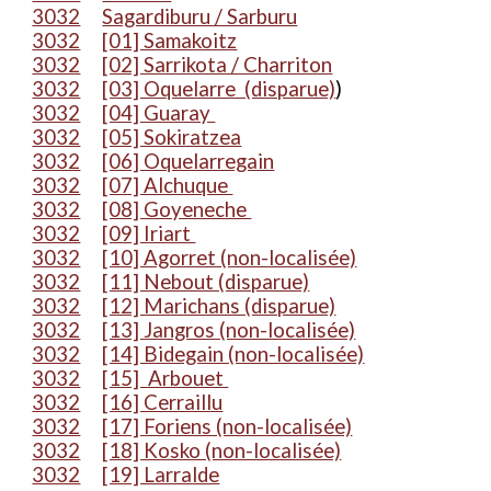
3032
Sagardiburu / Sarburu
3032
[01] Samakoitz
3032
[02] Sarrikota / Charriton
3032
[03] Oquelarre (disparue)
)
3032
[04] Guaray
3032
[05] Sokiratzea
3032
[06] Oquelarregain
3032
[07] Alchuque
3032
[08] Goyeneche
3032
[09] Iriart
3032
[10] Agorret (non-localisée)
3032
[11] Nebout (disparue)
3032
[12] Marichans (disparue)
3032
[13] Jangros (non-localisée)
3032
[14] Bidegain (non-localisée)
3032
[15] Arbouet
3032
[16] Cerraillu
3032
[17] Foriens (non-localisée)
3032
[18] Kosko (non-localisée)
3032
[19] Larralde