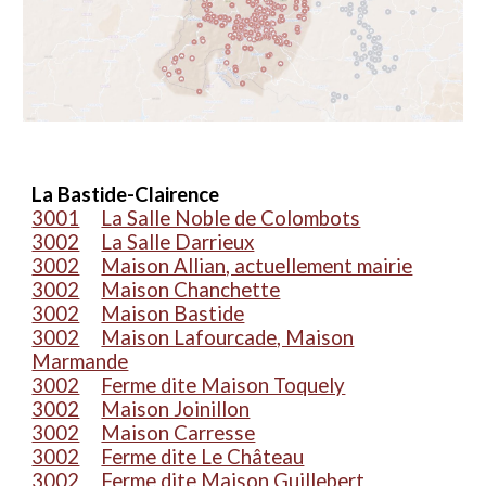
La Bastide-Clairence
3001
La Salle Noble de Colombots
3002
La Salle Darrieux
3002
Maison Allian, actuellement mairie
3002
Maison Chanchette
3002
Maison Bastide
3002
Maison Lafourcade, Maison
Marmande
3002
Ferme dite Maison Toquely
3002
Maison Joinillon
3002
Maison Carresse
3002
Ferme dite Le Château
3002
Ferme dite Maison Guillebert