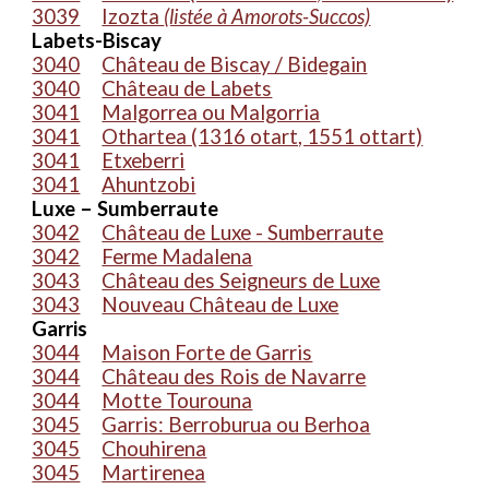
3039
Izozta
(listée à Amorots-Succos)
Labets-Biscay
3040
Château de Biscay / Bidegain
3040
Château de Labets
3041
Malgorrea ou Malgorria
3041
Othartea (1316 otart, 1551 ottart)
3041
Etxeberri
3041
Ahuntzobi
Luxe – Sumberraute
3042
Château de Luxe - Sumberraute
3042
Ferme Madalena
3043
Château des Seigneurs de Luxe
3043
Nouveau Château de Luxe
Garris
3044
Maison Forte de Garris
3044
Château des Rois de Navarre
3044
Motte Tourouna
3045
Garris: Berroburua ou Berhoa
3045
Chouhirena
3045
Martirenea