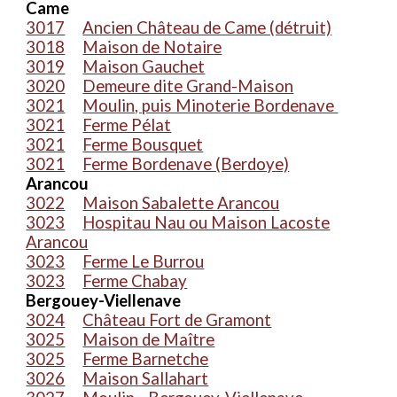
Came
3017
Ancien Château de Came (détruit)
3018
Maison de Notaire
3019
Maison Gauchet
3020
Demeure dite Grand-Maison
3021
Moulin, puis Minoterie Bordenave
3021
Ferme Pélat
3021
Ferme Bousquet
3021
Ferme Bordenave (Berdoye)
Arancou
3022
Maison Sabalette Arancou
3023
Hospitau Nau ou Maison Lacoste
Arancou
3023
Ferme Le Burrou
3023
Ferme Chabay
Bergouey-Viellenave
3024
Château Fort de Gramont
3025
Maison de Maître
3025
Ferme Barnetche
3026
Maison Sallahart