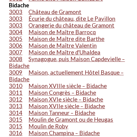
Bidache
3003
Château de Gramont
3003
Écurie du château, dite Le Pavillon
3003
Orangerie du château de Gramont
3004
Maison de Maître Barrocq
3005
Maison de Maître dite Barthe
3006
Maison de Maître Valentin
3007
Maison de Maître d'Uhaldea
3008
Synagogue, puis Maison Capdevielle –
Bidache
3009
Maison, actuellement Hôtel Basque –
Bidache
3010
Maison XVIIIe siècle – Bidache
3011
Maison Congrès – Bidache
3012
Maison XVIe siècle – Bidache
3013
Maison XVIIe siècle – Bidache
3014
Maison Tanneur – Bidache
3015
Moulin de Gramont ou de Heugas
3015
Moulin de Roby
3016
Maison Champina – Bidache