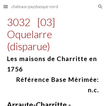
chateaux-paysbasque-nord
Skip to main content
Skip to navigation
3032
[03]
Oquelarre
(disparue)
Les maisons de Charritte en
1756
Référence Base Mérimée:
n.c.
Arraute-Charritte -