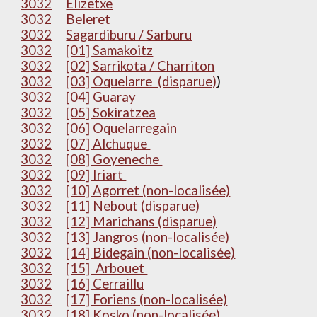
3032
Elizetxe
3032
Beleret
3032
Sagardiburu / Sarburu
3032
[01] Samakoitz
3032
[02] Sarrikota / Charriton
3032
[03] Oquelarre (disparue)
)
3032
[04] Guaray
3032
[05] Sokiratzea
3032
[06] Oquelarregain
3032
[07] Alchuque
3032
[08] Goyeneche
3032
[09] Iriart
3032
[10] Agorret (non-localisée)
3032
[11] Nebout (disparue)
3032
[12] Marichans (disparue)
3032
[13] Jangros (non-localisée)
3032
[14] Bidegain (non-localisée)
3032
[15] Arbouet
3032
[16] Cerraillu
3032
[17] Foriens (non-localisée)
3032
[18] Kosko (non-localisée)