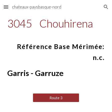
chateaux-paysbasque-nord
Skip to main content
Skip to navigation
3045
Chouhirena
Référence Base Mérimée:
n.c.
Garris - Garruze
Route 3