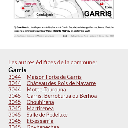
Les autres édifices de la commune:
Garris
3044
Maison Forte de Garris
3044
Château des Rois de Navarre
3044
Motte Tourouna
3045
Garris: Berroburua ou Berhoa
3045
Chouhirena
3045
Martirenea
3045
Salle de Pedeluxe
3045
Etxessarria
3045
Goyhenechea