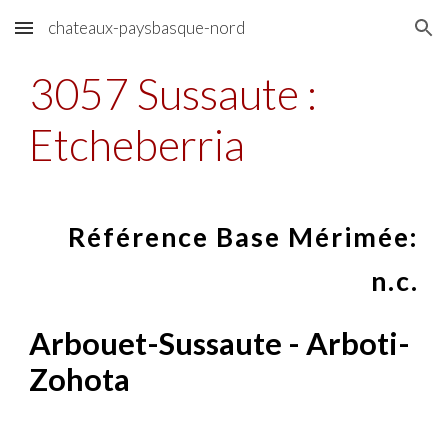
chateaux-paysbasque-nord
Skip to main content
Skip to navigation
3057 Sussaute :
Etcheberria
Référence Base Mérimée:
n.c.
Arbouet-Sussaute - Arboti-
Zohota