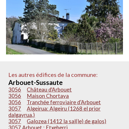
Les autres édifices de la commune:
Arbouet-Sussaute
3056
Château d'Arbouet
3056
Maison Chortaya
3056
Tranchée ferroviaire d’Arbouet
3057
Algeirua: Algeiru (1268 el prior
dalgayrua,)
3057
Galozea (1412 la sal(le) de galos)
3057 Arbouet : Etxeberri