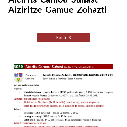
Aiziritze-Gamue-Zohazti
Route 3