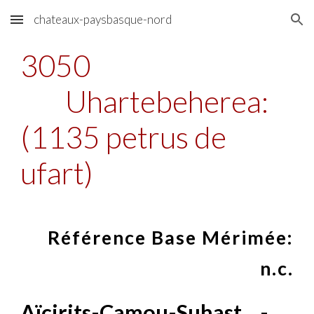
chateaux-paysbasque-nord
Skip to main content
Skip to navigation
3050
Uhartebeherea:
(1135 petrus de
ufart)
Référence Base Mérimée:
n.c.
Aïcirits-Camou-Suhast
-