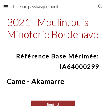
chateaux-paysbasque-nord
Skip to main content
Skip to navigation
3021
Moulin, puis
Minoterie Bordenave
Référence Base Mérimée:
IA64000299
Came - Akamarre
Route 3