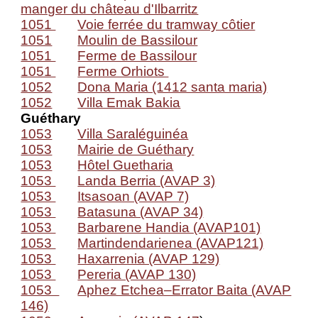
manger du château d'Ilbarritz
1051
Voie ferrée du tramway côtier
1051
Moulin de Bassilour
1051
Ferme de Bassilour
1051
Ferme Orhiots
1052
Dona Maria (1412 santa maria)
1052
Villa Emak Bakia
Guéthary
1053
Villa Saraléguinéa
1053
Mairie de Guéthary
1053
Hôtel Guetharia
1053
Landa Berria (AVAP 3)
1053
Itsasoan (AVAP 7)
1053
Batasuna (AVAP 34)
1053
Barbarene Handia (AVAP101)
1053
Martindendarienea (AVAP121)
1053
Haxarrenia (AVAP 129)
1053
Pereria (AVAP 130)
1053
Aphez Etchea–Errator Baita (AVAP
146)