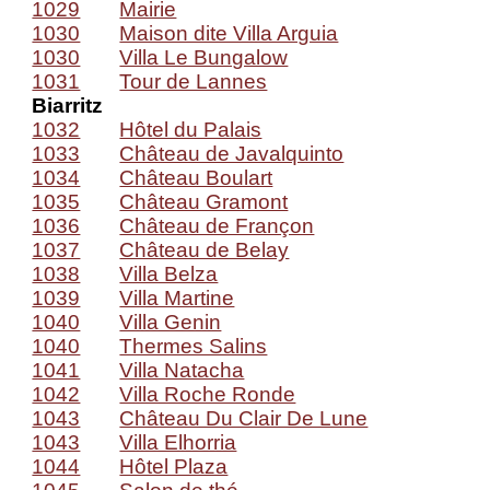
1029
Mairie
1030
Maison dite Villa Arguia
1030
Villa Le Bungalow
1031
Tour de Lannes
Biarritz
1032
Hôtel du Palais
1033
Château de Javalquinto
1034
Château Boulart
1035
Château Gramont
1036
Château de Françon
1037
Château de Belay
1038
Villa Belza
1039
Villa Martine
1040
Villa Genin
1040
Thermes Salins
1041
Villa Natacha
1042
Villa Roche Ronde
1043
Château Du Clair De Lune
1043
Villa Elhorria
1044
Hôtel Plaza