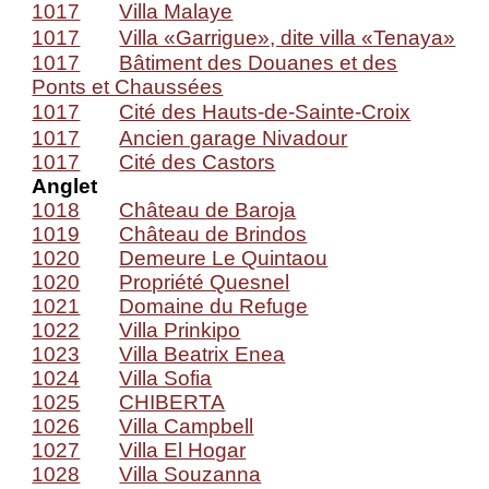
1017
Villa Malaye
1017
Villa «Garrigue», dite villa «Tenaya»
1017
Bâtiment des Douanes et des
Ponts et Chaussées
1017
Cité des Hauts-de-Sainte-Croix
1017
Ancien garage Nivadour
1017
Cité des Castors
Anglet
1018
Château de Baroja
1019
Château de Brindos
1020
Demeure Le Quintaou
1020
Propriété Quesnel
1021
Domaine du Refuge
1022
Villa Prinkipo
1023
Villa Beatrix Enea
1024
Villa Sofia
1025
CHIBERTA
1026
Villa Campbell
1027
Villa El Hogar
1028
Villa Souzanna