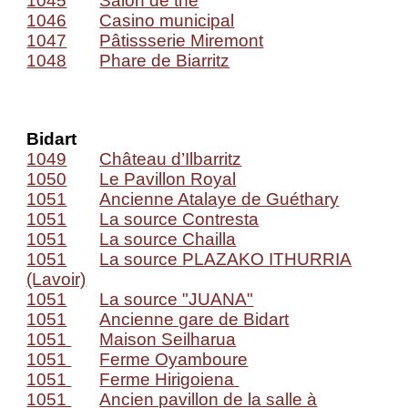
1045
Salon de thé
1046
Casino municipal
1047
Pâtissserie Miremont
1048
Phare de Biarritz
Bidart
1049
Château d’Ilbarritz
1050
Le Pavillon Royal
1051
Ancienne Atalaye de Guéthary
1051
La source Contresta
1051
La source Chailla
1051
La source PLAZAKO ITHURRIA
(Lavoir)
1051
La source "JUANA"
1051
Ancienne gare de Bidart
1051
Maison Seilharua
1051
Ferme Oyamboure
1051
Ferme Hirigoiena
1051
Ancien pavillon de la salle à