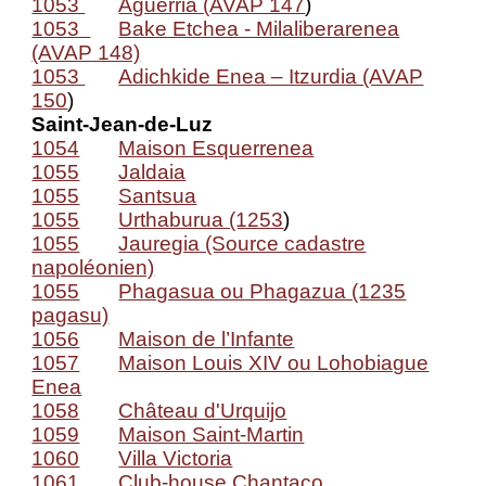
1053
Aguerria (AVAP 147
)
1053
Bake Etchea - Milaliberarenea
(AVAP 148)
1053
Adichkide Enea – Itzurdia (AVAP
150
)
Saint-Jean-de-Luz
1054
Maison Esquerrenea
1055
Jaldaia
1055
Santsua
1055
Urthaburua (1253
)
1055
Jauregia (Source cadastre
napoléonien)
1055
Phagasua ou Phagazua (1235
pagasu)
1056
Maison de l’Infante
1057
Maison Louis XIV ou Lohobiague
Enea
1058
Château d'Urquijo
1059
Maison Saint-Martin
1060
Villa Victoria
1061
Club-house Chantaco