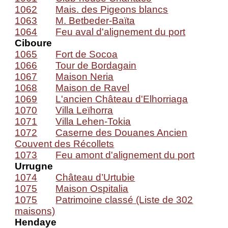
1062
Mais. des Pigeons blancs
1063
M. Betbeder-Baïta
1064
Feu aval d'alignement du port
Ciboure
1065
Fort de Socoa
1066
Tour de Bordagain
1067
Maison Neria
1068
Maison de Ravel
1069
L'ancien Château d'Elhorriaga
1070
Villa Leïhorra
1071
Villa Lehen-Tokia
1072
Caserne des Douanes Ancien
Couvent des Récollets
1073
Feu amont d'alignement du port
Urrugne
1074
Château d’Urtubie
1075
Maison Ospitalia
1075
Patrimoine classé (Liste de 302
maisons)
Hendaye