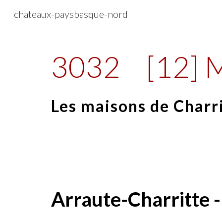
chateaux-paysbasque-nord
Sk
3032
[12] 
Les maisons de Charr
Arraute-Charritte -