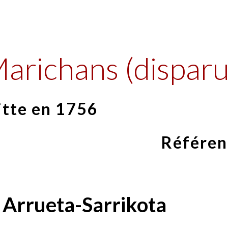
ip to main content
Skip to navigat
Marichans (disparu
itte en 1756
Référen
 Arrueta-Sarrikota