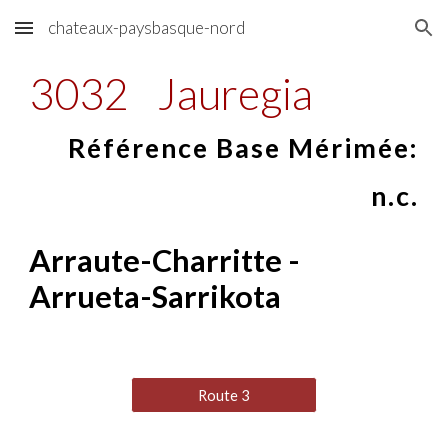
chateaux-paysbasque-nord
Skip to main content
Skip to navigation
3032
Jauregia
Référence Base Mérimée:
n.c.
Arraute
-
Charritte -
Arrueta-Sarrikota
Route 3