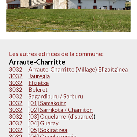
Les autres édifices de la commune:
Arraute-Charritte
3032
Arraute-Charritte (Village) Elizaitzinea
3032
Jauregia
3032
Elizetxe
3032
Beleret
3032
Sagardiburu / Sarburu
3032
[01] Samakoitz
3032
[02] Sarrikota / Charriton
3032
[03] Oquelarre (disparue)
)
3032
[04] Guaray
3032
[05] Sokiratzea
3032
[06] Oquelarregain