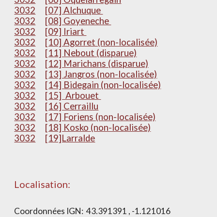
3032
[07] Alchuque
3032
[08] Goyeneche
3032
[09] Iriart
3032
[10] Agorret (non-localisée)
3032
[11] Nebout (disparue)
3032
[12] Marichans (disparue)
3032
[13] Jangros (non-localisée)
3032
[14] Bidegain (non-localisée)
3032
[15] Arbouet
3032
[16] Cerraillu
3032
[17] Foriens (non-localisée)
3032
[18] Kosko (non-localisée)
3032
[19]Larralde
Localisation:
Coordonnées IGN:
43.391391 , -1.121016