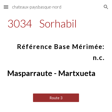
chateaux-paysbasque-nord
Skip to main content
Skip to navigation
3034
Sorhabil
Référence Base Mérimée:
n.c.
Masparraute - Martxueta
Route 3