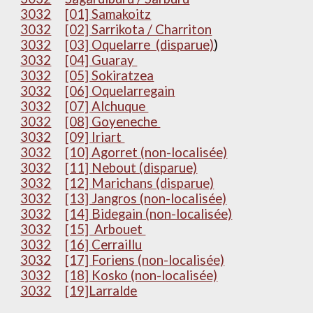
3032
[01] Samakoitz
3032
[02] Sarrikota / Charriton
3032
[03] Oquelarre (disparue)
)
3032
[04] Guaray
3032
[05] Sokiratzea
3032
[06] Oquelarregain
3032
[07] Alchuque
3032
[08] Goyeneche
3032
[09] Iriart
3032
[10] Agorret (non-localisée)
3032
[11] Nebout (disparue)
3032
[12] Marichans (disparue)
3032
[13] Jangros (non-localisée)
3032
[14] Bidegain (non-localisée)
3032
[15] Arbouet
3032
[16] Cerraillu
3032
[17] Foriens (non-localisée)
3032
[18] Kosko (non-localisée)
3032
[19]Larralde