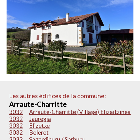
Les autres édifices de la commune:
Arraute-Charritte
3032
Arraute-Charritte (Village) Elizaitzinea
3032
Jauregia
3032
Elizetxe
3032
Beleret
3032
Sagardiburu / Sarburu