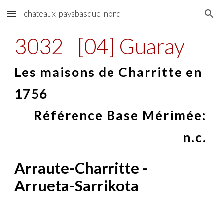
chateaux-paysbasque-nord
Skip to main content
Skip to navigation
3032
[04] Guaray
Les maisons de Charritte en
1756
Référence Base Mérimée:
n.c.
Arraute-Charritte -
Arrueta-Sarrikota