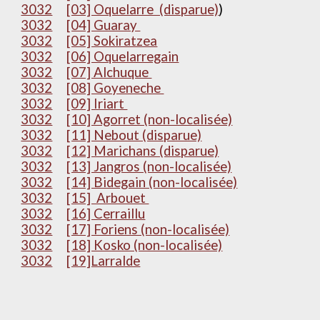
3032
[03] Oquelarre (disparue)
)
3032
[04] Guaray
3032
[05] Sokiratzea
3032
[06] Oquelarregain
3032
[07] Alchuque
3032
[08] Goyeneche
3032
[09] Iriart
3032
[10] Agorret (non-localisée)
3032
[11] Nebout (disparue)
3032
[12] Marichans (disparue)
3032
[13] Jangros (non-localisée)
3032
[14] Bidegain (non-localisée)
3032
[15] Arbouet
3032
[16] Cerraillu
3032
[17] Foriens (non-localisée)
3032
[18] Kosko (non-localisée)
3032
[19]Larralde