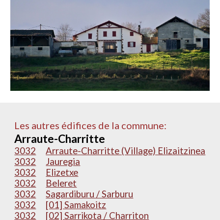
Les autres édifices de la commune:
Arraute-Charritte
3032
Arraute-Charritte (Village) Elizaitzinea
3032
Jauregia
3032
Elizetxe
3032
Beleret
3032
Sagardiburu / Sarburu
3032
[01] Samakoitz
3032
[02] Sarrikota / Charriton