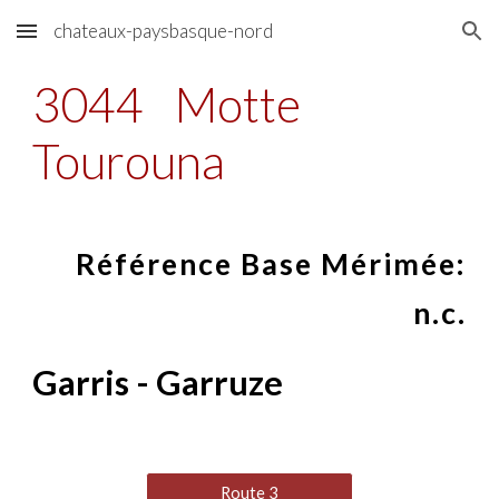
chateaux-paysbasque-nord
Skip to main content
Skip to navigation
3044
Motte
Tourouna
Référence Base Mérimée:
n.c.
Garris - Garruze
Route 3