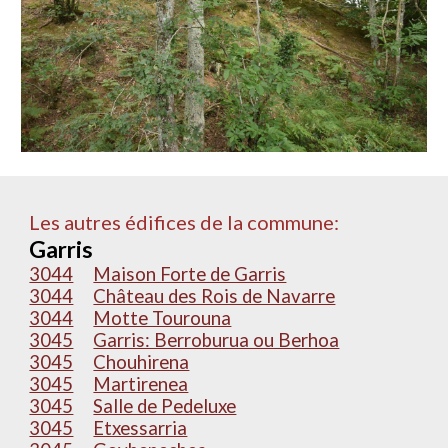
Les autres édifices de la commune:
Garris
3044
Maison Forte de Garris
3044
Château des Rois de Navarre
3044
Motte Tourouna
3045
Garris: Berroburua ou Berhoa
3045
Chouhirena
3045
Martirenea
3045
Salle de Pedeluxe
3045
Etxessarria