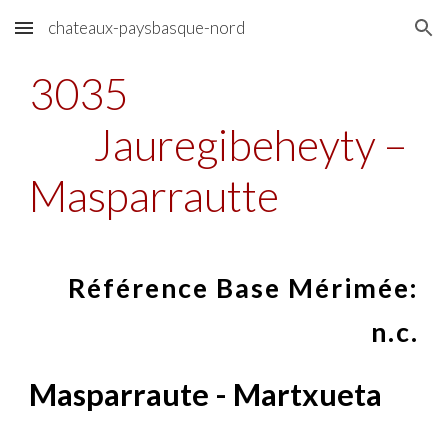
chateaux-paysbasque-nord
Skip to main content
Skip to navigation
3035
Jauregibeheyty –
Masparrautte
Référence Base Mérimée:
n.c.
Masparraute - Martxueta