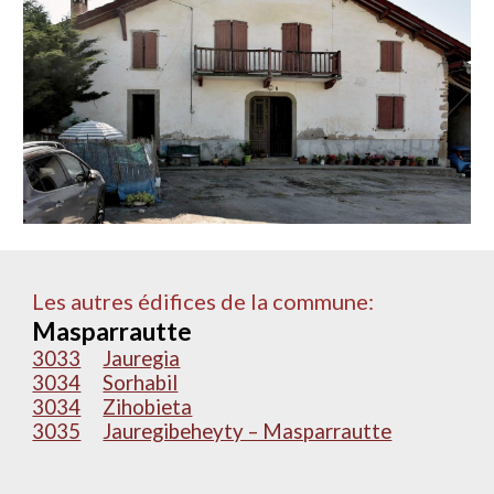
Les autres édifices de la commune:
Masparrautte
3033
Jauregia
3034
Sorhabil
3034
Zihobieta
3035
Jauregibeheyty – Masparrautte