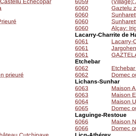
 Castellu Echecopar
6059
(Village
a
60
60
Gaztelu 
6060
Sunharet
Prieuré
6060
Sunharet
6060
Alçay: Iri
Lacarry-Charrite de H
6061
Lacarry-C
6061
Jargohen
6061
GAZTEL
Etchebar
6062
Etchebar 
n prieuré
6062
Domec ou
Lichans-Sunhar
6063
Maison Al
6063
Maison E
6064
Maison Urr
6065
Domec ou
Laguinge-Restoue
6066
Maison N
6066
Domec ou
hâteau Cutchinave
Licq-Athérey