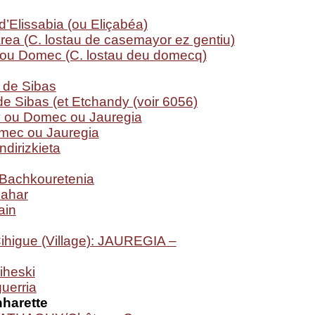
’Elissabia (ou Eliçabéa)
ea (C. lostau de casemayor ez gentiu)
 ou Domec (C. lostau deu domecq)
de Sibas
de Sibas (et Etchandy (voir 6056)
 ou Domec ou Jauregia
omec ou Jauregia
ndirizkieta
Bachkouretenia
zahar
ain
higue (Village): JAUREGIA –
iheski
uerria
harette