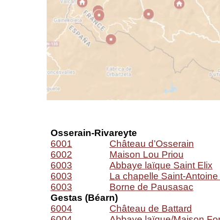
Osserain-Rivareyte
6001
Château d’Osserain
6002
Maison Lou Priou
6003
Abbaye laïque Saint Elix
6003
La chapelle Saint-Antoine
6003
Borne de Pausasac
Gestas (Béarn)
6004
Château de Battard
6004
Abbaye laïque/Maison For