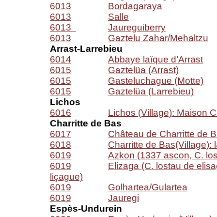
6013
Bordagaraya
6013
Salle
6013
Jaureguiberry
6013
Gaztelu Zahar/Mehaltzu
Arrast-Larrebieu
6014
Abbaye laïque d’Arrast
6015
Gaztelüa (Arrast)
6015
Gasteluchague (Motte)
6015
Gaztelüa (Larrebieu)
Lichos
6016
Lichos (Village): Maison 
Charritte de Bas
6017
Château de Charritte de 
6018
Charritte de Bas(Village): 
6019
Azkon (1337 ascon, C. lo
6019
Elizaga (C. lostau de elis
liçague)
6019
Golhartea/Gulartea
6019
Jauregi
Espès-Undurein