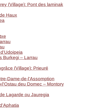
rey (Village): Pont des laminak
de Haux
ea
txe
arrau
rau
 d’Udoipeia
s Burkegi – Larrau
grâce (Village): Prieuré
otre-Dame-de-l’Assomption
«l'Ostau deu Domec – Montory
de Lagarde ou Jauregia
d’Aphatia