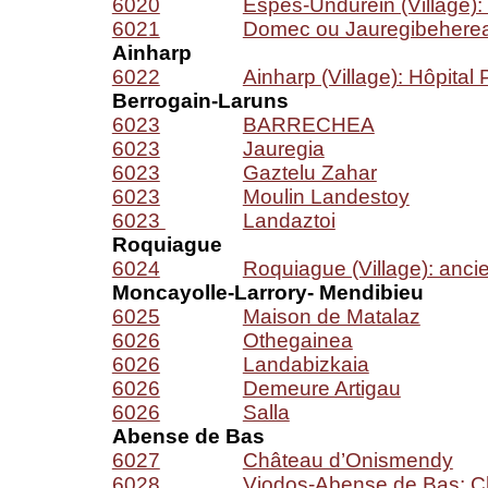
6020
Espès-Undurein (Village):
6021
Domec ou Jauregibehere
Ainharp
6022
Ainharp (Village): Hôpital 
Berrogain-Laruns
6023
BARRECHEA
6023
Jauregia
6023
Gaztelu Zahar
6023
Moulin Landestoy
6023
Landaztoi
Roquiague
6024
Roquiague (Village): ancie
Moncayolle-Larrory- Mendibieu
6025
Maison de Matalaz
6026
Othegainea
6026
Landabizkaia
6026
Demeure Artigau
6026
Salla
Abense de Bas
6027
Château d’Onismendy
6028
Viodos-Abense de Bas: C