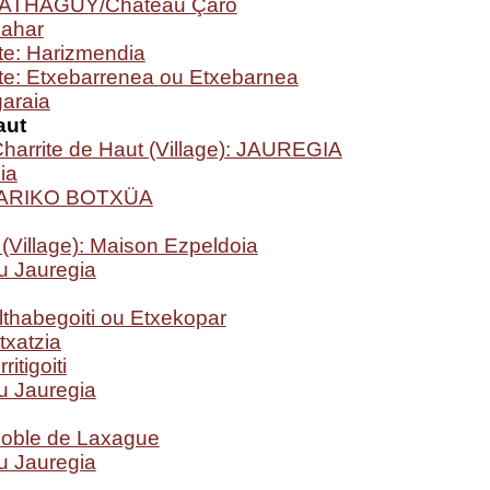
): ATHAGUY/Château Çaro
zahar
te: Harizmendia
te: Etxebarrenea ou Etxebarnea
garaia
aut
harrite de Haut (Village): JAUREGIA
ia
ARIKO BOTXÜA
(Village): Maison Ezpeldoia
 Jauregia
thabegoiti ou Etxekopar
txatzia
itigoiti
 Jauregia
oble de Laxague
 Jauregia