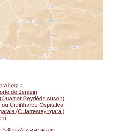
d’Ahetzia
orte de Jentein
(Quartier Peyriède suson)
a ou Urdiñharbe-Ospitalea
garaia (C. larresteyrrgarai)
rri
n (Village): ARROKAIN