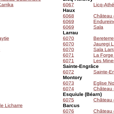
arrika
6067
Licq-Athé
Haux
6068
Château 
6069
Endurein
6069
Sala
Larrau
ytie
6070
Bereterre
6070
Jauregi L
)
6070
Sala Lar
6071
La Forge
6071
Les Mine
Sainte-Engrâce
6072
Sainte-En
Montory
6073
Eglise N
6074
Château 
Esquiule (Béarn)
6075
Château 
de Licharre
Barcus
6076
Château 