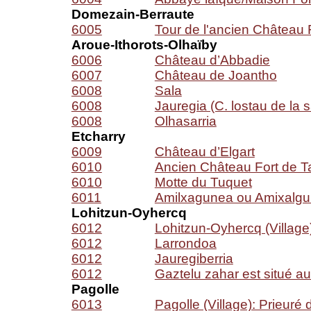
Domezain-Berraute
6005
Tour de l'ancien Château 
Aroue-Ithorots-Olhaïby
6006
Château d’Abbadie
6007
Château de Joantho
6008
Sala
6008
Jauregia (C. lostau de la 
6008
Olhasarria
Etcharry
6009
Château d’Elgart
6010
Ancien Château Fort de T
6010
Motte du Tuquet
6011
Amilxagunea ou Amixalgu
Lohitzun-Oyhercq
6012
Lohitzun-Oyhercq (Village
6012
Larrondoa
6012
Jauregiberria
6012
Gaztelu zahar est situé au 
Pagolle
6013
Pagolle (Village): Prieuré 