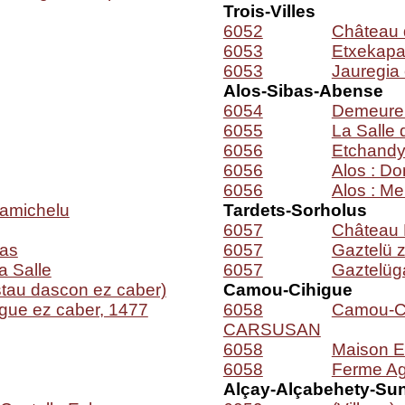
Trois-Villes
6052
Château d
6053
Etxekapar
6053
Jauregia
Alos-Sibas-Abense
6054
Demeure 
6055
La Salle 
6056
Etchandy
6056
Alos : D
6056
Alos : Me
Camichelu
Tardets-Sorholus
6057
Château 
Bas
6057
Gaztelü 
la Salle
6057
Gaztelüg
stau dascon ez caber)
Camou-Cihigue
ague ez caber, 1477
6058
Camou-Ci
CARSUSAN
6058
Maison E
6058
Ferme Ag
Alçay-Alçabehety-Sun