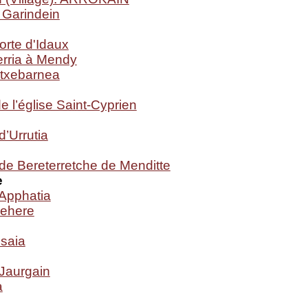
 Garindein
orte d'Idaux
erria à Mendy
txebarnea
e l’église Saint-Cyprien
’Urrutia
de Bereterretche de Menditte
e
Apphatia
behere
isaia
Jaurgain
a