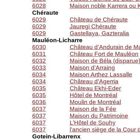
6028
Maison noble Karrera ou K
Chéraute
6029
Château de Chéraute
6029
Jauregi Chéraute
6029
Gastellaya, Gazteralia
Mauléon-Licharre
6030
Château d’Andurain de Ma
6031
Château Fort de Mauléon
6032
Maison de Béla (disparue
6033
Maison d’Arraing
6034
Maison Arthez Lassalle
6034
Château d’Agerria
6035
Château Ekhi-Eder
6035
Hôtel de Montréal
6036
Moulin de Montréal
6037
Maison de la Fée
6037
Maison du Patrimoine
6037
L’Hôtel de Souhy
6037
l’ancien siège de la Cour 
Gotein-Libarrenx