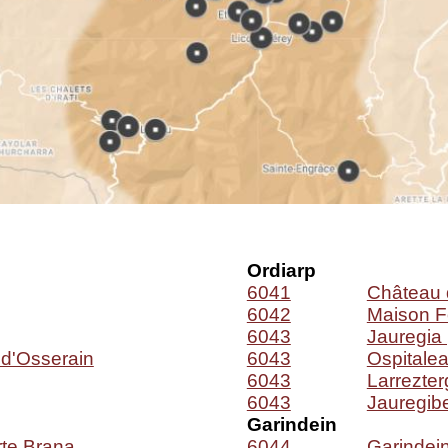
Ordiarp
6041
Château 
6042
Maison F
6043
Jauregia 
 d'Osserain
6043
Ospitale
6043
Larrezter
6043
Jauregibe
Garindein
te Brana
6044
Garindei