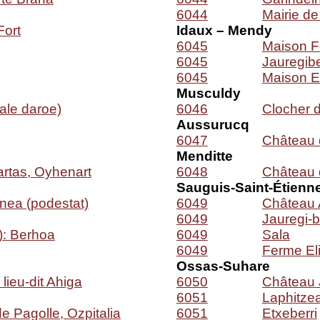
6044
Mairie de
Fort
I
daux – Mendy
6045
Maison F
6045
Jauregib
6045
Maison E
Musculdy
sale daroe)
6046
Clocher d
Aussurucq
6047
Château d
Menditte
artas, Oyhenart
6048
Château 
Sauguis-Saint-Étienn
nea (podestat)
6049
Château 
6049
Jauregi-
): Berhoa
6049
Sala
6049
Ferme El
Ossas-Suhare
lieu-dit Ahiga
6050
Château 
6051
Laphitze
de Pagolle, Ozpitalia
6051
Etxeberri