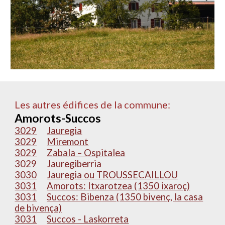
Les autres édifices de la commune:
Amorots-Succos
3029
Jauregia
3029
Miremont
3029
Zabala – Ospitalea
3029
Jauregiberria
3030
Jauregia ou TROUSSECAILLOU
3031
Amorots: Itxarotzea (1350 ixaroç)
3031
Succos: Bibenza (1350 bivenç, la casa
de bivença)
3031
Succos - Laskorreta