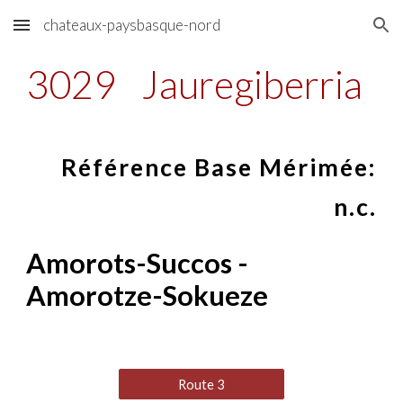
chateaux-paysbasque-nord
Skip to main content
Skip to navigation
3029
Jauregiberria
Référence Base Mérimée:
n.c.
Amorots-Succos -
Amorotze-Sokueze
Route 3