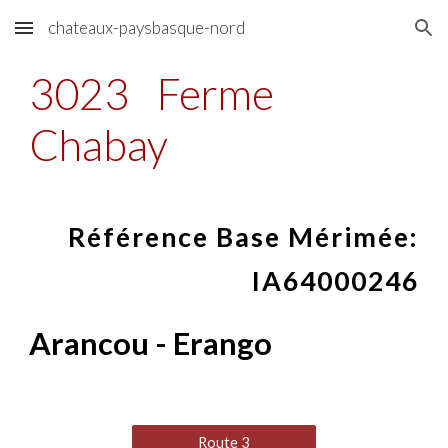
chateaux-paysbasque-nord
Skip to main content
Skip to navigation
3023
Ferme
Chabay
Référence Base Mérimée:
IA64000246
Arancou - Erango
Route 3