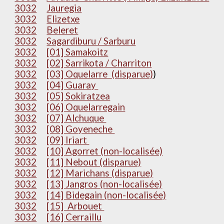
3032
Jauregia
3032
Elizetxe
3032
Beleret
3032
Sagardiburu / Sarburu
3032
[01] Samakoitz
3032
[02] Sarrikota / Charriton
3032
[03] Oquelarre (disparue)
)
3032
[04] Guaray
3032
[05] Sokiratzea
3032
[06] Oquelarregain
3032
[07] Alchuque
3032
[08] Goyeneche
3032
[09] Iriart
3032
[10] Agorret (non-localisée)
3032
[11] Nebout (disparue)
3032
[12] Marichans (disparue)
3032
[13] Jangros (non-localisée)
3032
[14] Bidegain (non-localisée)
3032
[15] Arbouet
3032
[16] Cerraillu