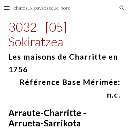
chateaux-paysbasque-nord
Skip to main content
Skip to navigation
3032
[05]
Sokiratzea
Les maisons de Charritte en
1756
Référence Base Mérimée:
n.c.
Arraute-Charritte -
Arrueta-Sarrikota