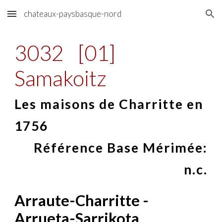
chateaux-paysbasque-nord
Skip to main content
Skip to navigation
3032
[01]
Samakoitz
Les maisons de Charritte en
1756
Référence Base Mérimée:
n.c.
Arraute-Charritte -
Arrueta-Sarrikota