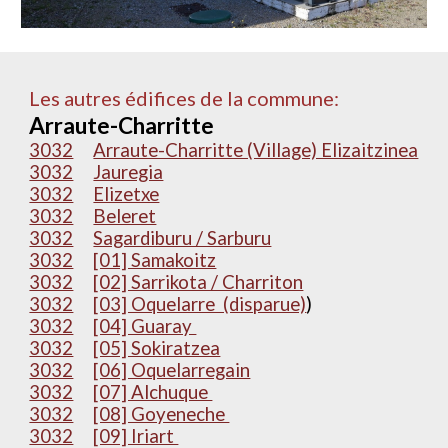
Les autres édifices de la commune:
Arraute-Charritte
3032
Arraute-Charritte (Village) Elizaitzinea
3032
Jauregia
3032
Elizetxe
3032
Beleret
3032
Sagardiburu / Sarburu
3032
[01] Samakoitz
3032
[02] Sarrikota / Charriton
3032
[03] Oquelarre (disparue)
)
3032
[04] Guaray
3032
[05] Sokiratzea
3032
[06] Oquelarregain
3032
[07] Alchuque
3032
[08] Goyeneche
3032
[09] Iriart