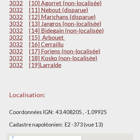
3032
[10] Agorret (non-localisée)
3032
[11] Nebout (disparue)
3032
[12] Marichans (disparue)
3032
[13] Jangros (non-localisée)
3032
[14] Bidegain (non-localisée)
3032
[15] Arbouet
3032
[16] Cerraillu
3032
[17] Foriens (non-localisée)
3032
[18] Kosko (non-localisée)
3032
[19]Larralde
Localisation:
Coordonnées IGN:
43.408205 , -1.09925
Cadastre napoléonien:
E2 -373 (vue 13)