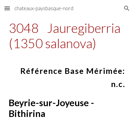
chateaux-paysbasque-nord
Skip to main content
Skip to navigation
3048
Jauregiberria
(1350 salanova)
Référence Base Mérimée:
n.c.
Beyrie-sur-Joyeuse -
Bithirina