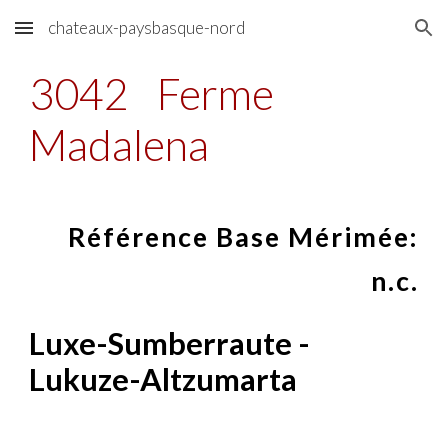
chateaux-paysbasque-nord
Skip to main content
Skip to navigation
3042
Ferme
Madalena
Référence Base Mérimée:
n.c.
Luxe-Sumberraute -
Lukuze-Altzumarta