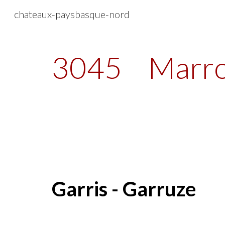
chateaux-paysbasque-nord
Sk
3045
Marro
Garris - Garruze