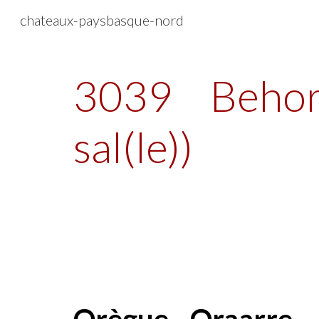
chateaux-paysbasque-nord
Sk
3039
Behor
sal(le))