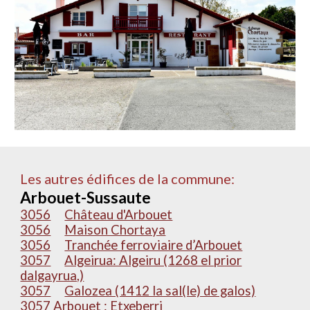
Les autres édifices de la commune:
Arbouet-Sussaute
3056
Château d'Arbouet
3056
Maison Chortaya
3056
Tranchée ferroviaire d’Arbouet
3057
Algeirua: Algeiru (1268 el prior
dalgayrua,)
3057
Galozea (1412 la sal(le) de galos)
3057 Arbouet : Etxeberri