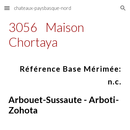
chateaux-paysbasque-nord
Skip to main content
Skip to navigation
3056
Maison
Chortaya
Référence Base Mérimée:
n.c.
Arbouet-Sussaute - Arboti-
Zohota