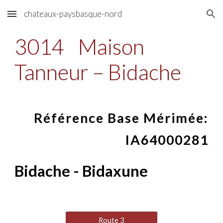
chateaux-paysbasque-nord
Skip to main content
Skip to navigation
3014
Maison
Tanneur – Bidache
Référence Base Mérimée:
IA64000281
Bidache - Bidaxune
Route 3