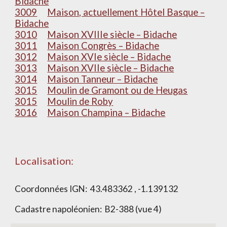
Bidache
3009
Maison, actuellement Hôtel Basque –
Bidache
3010
Maison XVIIIe siècle – Bidache
3011
Maison Congrès – Bidache
3012
Maison XVIe siècle – Bidache
3013
Maison XVIIe siècle – Bidache
3014
Maison Tanneur – Bidache
3015
Moulin de Gramont ou de Heugas
3015
Moulin de Roby
3016
Maison Champina – Bidache
Localisation:
Coordonnées IGN:
43.483362 , -1.139132
Cadastre napoléonien:
B2-388 (vue 4)