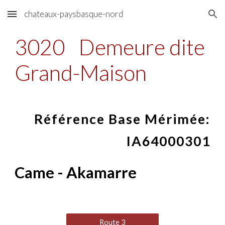
chateaux-paysbasque-nord
Skip to main content
Skip to navigation
3020
Demeure dite
Grand-Maison
Référence Base Mérimée:
IA64000301
Came - Akamarre
Route 3