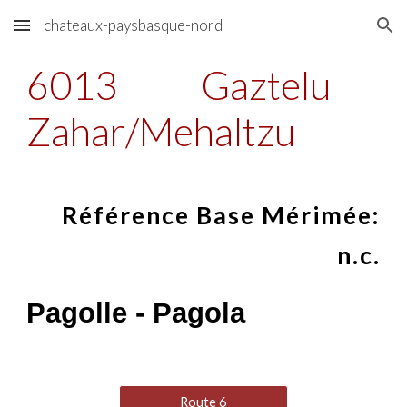
chateaux-paysbasque-nord
Skip to main content
Skip to navigation
6013
Gaztelu
Zahar/Mehaltzu
Référence Base Mérimée:
n.c.
Pagolle - Pagola
Route 6