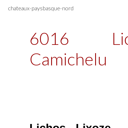
chateaux-paysbasque-nord
Sk
6016
Li
Camichelu