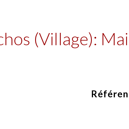
ip to main content
Skip to navigat
chos (Village): Ma
Référen