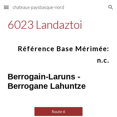
chateaux-paysbasque-nord
Skip to main content
Skip to navigation
6023 Landaztoi
Référence Base Mérimée:
n.c.
Berrogain-Laruns -
Berrogane Lahuntze
Route 6