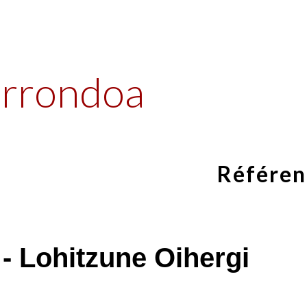
ip to main content
Skip to navigat
arrondoa
Référen
- Lohitzune Oihergi