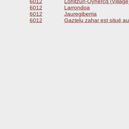
6012
Lohitzun-Oyhercq (Village
6012
Larrondoa
6012
Jauregiberria
6012
Gaztelu zahar est situé au 