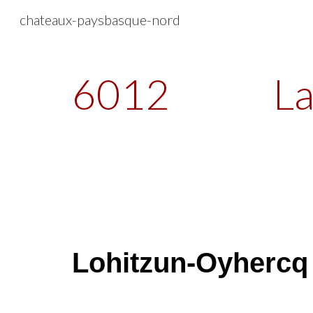
chateaux-paysbasque-nord
Sk
6012
L
Lohitzun-Oyhercq 