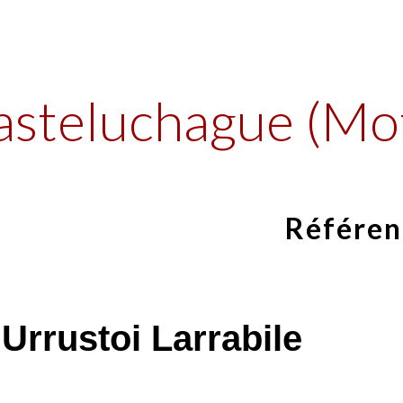
ip to main content
Skip to navigat
steluchague (Mo
Référen
 Urrustoi Larrabile