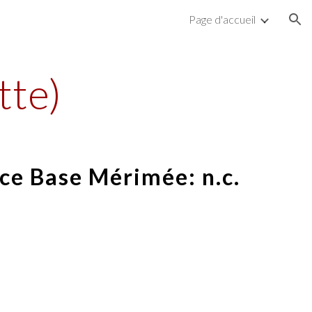
Page d'accueil
ion
tte)
ce Base Mérimée: n.c.