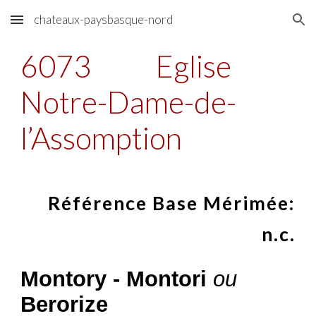
chateaux-paysbasque-nord
Skip to main content
Skip to navigation
6073
Eglise
Notre-Dame-de-
l’Assomption
Référence Base Mérimée:
n.c.
Montory - Montori
ou
Berorize