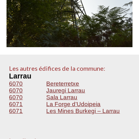
Les autres édifices de la commune:
Larrau
6070
Bereterretxe
6070
Jauregi Larrau
6070
Sala Larrau
6071
La Forge d’Udoipeia
6071
Les Mines Burkegi – Larrau