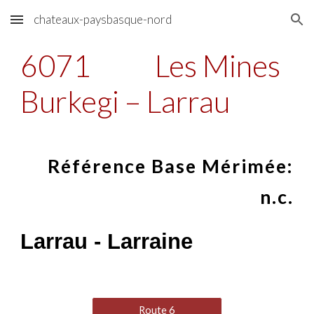
chateaux-paysbasque-nord
Skip to main content
Skip to navigation
6071
Les Mines
Burkegi – Larrau
Référence Base Mérimée:
n.c.
Larrau - Larraine
Route 6