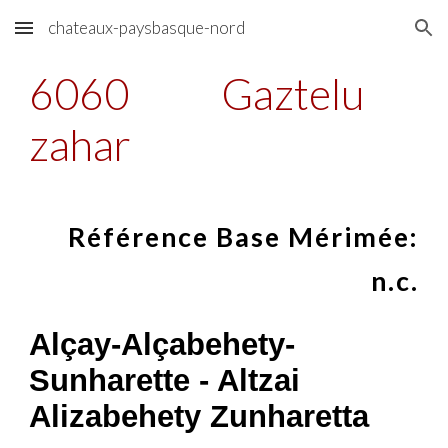
chateaux-paysbasque-nord
Skip to main content
Skip to navigation
6060
Gaztelu
zahar
Référence Base Mérimée:
n.c.
Alçay-Alçabehety-
Sunharette - Altzai
Alizabehety Zunharetta