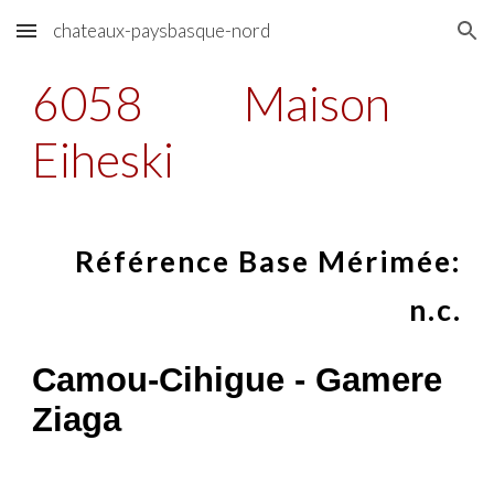
chateaux-paysbasque-nord
Skip to main content
Skip to navigation
6058
Maison
Eiheski
Référence Base Mérimée:
n.c.
Camou-Cihigue - Gamere
Ziaga