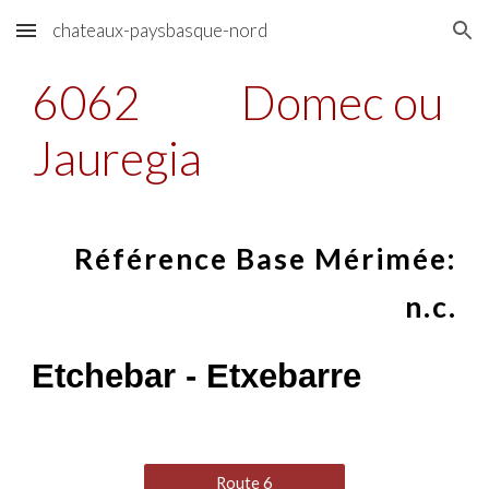
chateaux-paysbasque-nord
Skip to main content
Skip to navigation
6062
Domec ou
Jauregia
Référence Base Mérimée:
n.c.
Etchebar - Etxebarre
Route 6