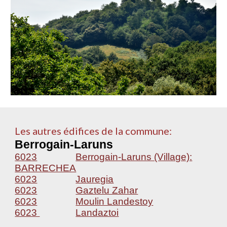
Les autres édifices de la commune:
Berrogain-Laruns
6023
Berrogain-Laruns (Village):
BARRECHEA
6023
Jauregia
6023
Gaztelu Zahar
6023
Moulin Landestoy
6023
Landaztoi