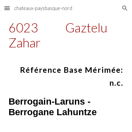
chateaux-paysbasque-nord
Skip to main content
Skip to navigation
6023
Gaztelu
Zahar
Référence Base Mérimée:
n.c.
Berrogain-Laruns -
Berrogane Lahuntze