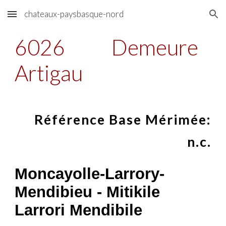
chateaux-paysbasque-nord
Skip to main content
Skip to navigation
6026
Demeure
Artigau
Référence Base Mérimée:
n.c.
Moncayolle-Larrory-
Mendibieu - Mitikile
Larrori Mendibile