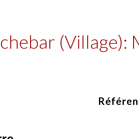
ip to main content
Skip to navigat
chebar (Village):
Référen