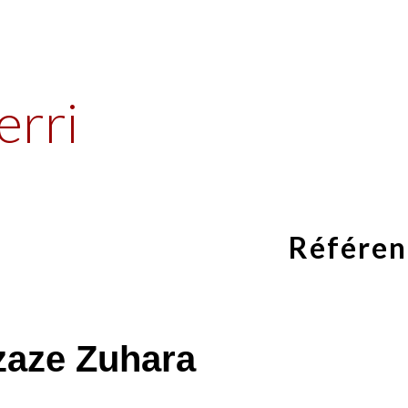
ip to main content
Skip to navigat
erri
Référen
zaze Zuhara