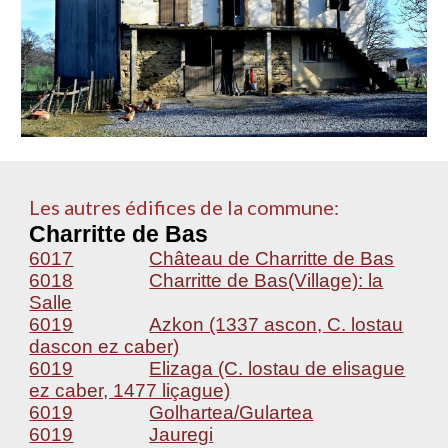
Les autres édifices de la commune:
Charritte de Bas
6017
Château de Charritte de Bas
6018
Charritte de Bas(Village): la
Salle
6019
Azkon (1337 ascon, C. lostau
dascon ez caber)
6019
Elizaga (C. lostau de elisague
ez caber, 1477 liçague)
6019
Golhartea/Gulartea
6019
Jauregi