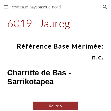
chateaux-paysbasque-nord
Skip to main content
Skip to navigation
6019
Jauregi
Référence Base Mérimée:
n.c.
Charritte de Bas -
Sarrikotapea
Route 6