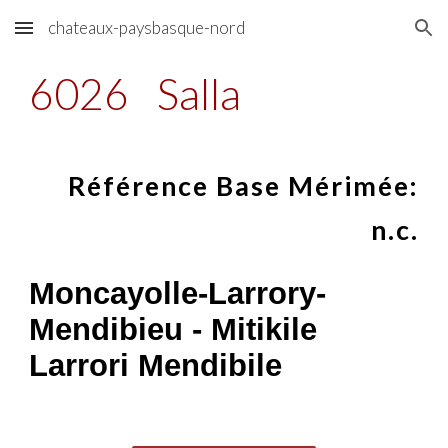
chateaux-paysbasque-nord
Skip to main content
Skip to navigation
6026
Salla
Référence Base Mérimée:
n.c.
Moncayolle-Larrory-
Mendibieu - Mitikile
Larrori Mendibile