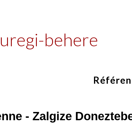
ip to main content
Skip to navigat
uregi-behere
Référen
enne - Zalgize Donezteb