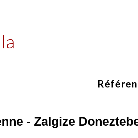
ip to main content
Skip to navigat
la
Référen
enne - Zalgize Donezteb