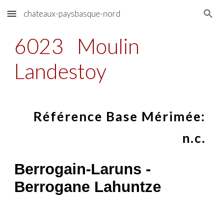
chateaux-paysbasque-nord
Skip to main content
Skip to navigation
6023
Moulin
Landestoy
Référence Base Mérimée:
n.c.
Berrogain-Laruns -
Berrogane Lahuntze