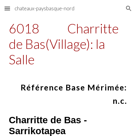
chateaux-paysbasque-nord
Skip to main content
Skip to navigation
6018
Charritte
de Bas(Village): la
Salle
Référence Base Mérimée:
n.c.
Charritte de Bas -
Sarrikotapea