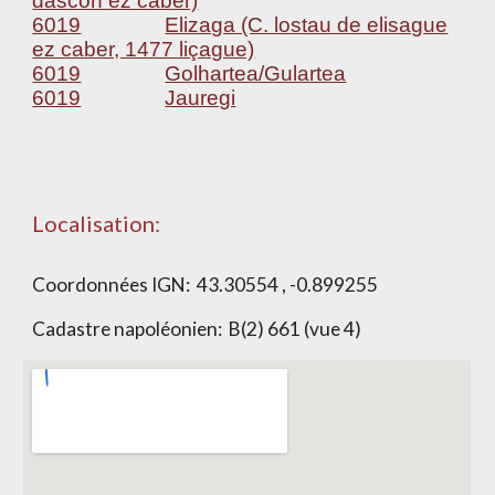
dascon ez caber)
6019
Elizaga (C. lostau de elisague
ez caber, 1477 liçague)
6019
Golhartea/Gulartea
6019
Jauregi
Localisation:
Coordonnées IGN: 43.30554 , -0.899255
Cadastre napoléonien: B(2) 661 (vue 4)