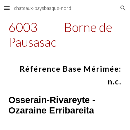
chateaux-paysbasque-nord
Skip to main content
Skip to navigation
6003
Borne de
Pausasac
Référence Base Mérimée:
n.c.
Osserain-Rivareyte -
Ozaraine Erribareita