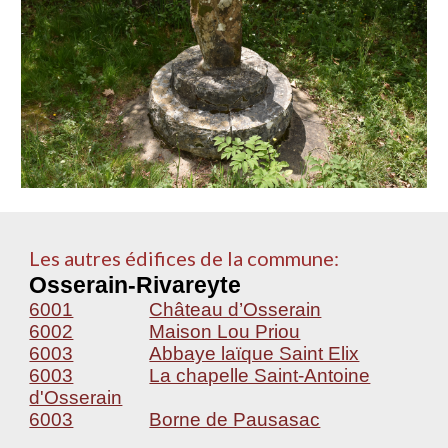
Les autres édifices de la commune:
Osserain-Rivareyte
6001
Château d’Osserain
6002
Maison Lou Priou
6003
Abbaye laïque Saint Elix
6003
La chapelle Saint-Antoine
d'Osserain
6003
Borne de Pausasac