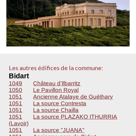
Les autres édifices de la commune:
Bidart
1049
Château d’Ilbarritz
1050
Le Pavillon Royal
1051
Ancienne Atalaye de Guéthary
1051
La source Contresta
1051
La source Chailla
1051
La source PLAZAKO ITHURRIA
(Lavoir)
1051
La source "JUANA"