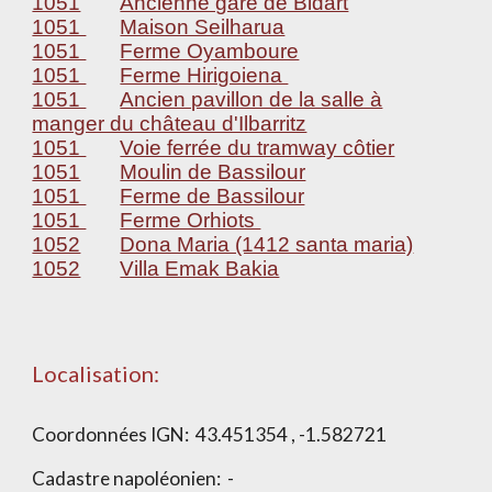
1051
Ancienne gare de Bidart
1051
Maison Seilharua
1051
Ferme Oyamboure
1051
Ferme Hirigoiena
1051
Ancien pavillon de la salle à
manger du château d'Ilbarritz
1051
Voie ferrée du tramway côtier
1051
Moulin de Bassilour
1051
Ferme de Bassilour
1051
Ferme Orhiots
1052
Dona Maria (1412 santa maria)
1052
Villa Emak Bakia
Localisation:
Coordonnées IGN:
43.451354 , -1.582721
Cadastre napoléonien:
-