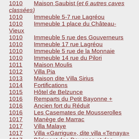
1010
Maison Saubist (
et 6 autres caves
classées)
1010
Immeuble 5-7 rue Lagréou
1010
Immeuble 1 place du Château-
Vieux
1010
Immeuble 5 rue des Gouverneurs
1010
Immeuble 17 rue Lagréou
1010
Immeuble 5 rue de la Monnaie
1010
Immeuble 14 rue du Pilori
1011
Maison Moulis
1012
Villa Pia
1013
Maison dite Villa Sirius
1014
Fortifications
1015
Hôtel de Belzunce
1016
Remparts du Petit Bayonne +
1016
Ancien fort du Réduit
1016
Les Casemates de Mousserolles
1017
Manège de Marrac
1017
Villa Malaye
1017
Villa «Garrigue», dite villa «Tenaya»