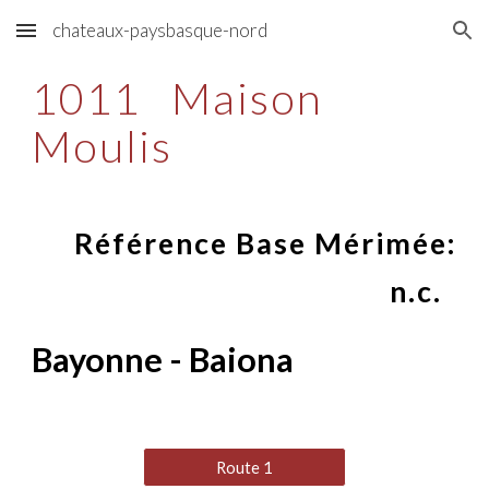
chateaux-paysbasque-nord
Skip to main content
Skip to navigation
1011
Maison
Moulis
Référence Base Mérimée:
n.c.
Bayonne - Baiona
Route 1