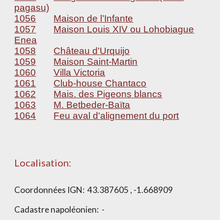
pagasu)
1056
Maison de l’Infante
1057
Maison Louis XIV ou Lohobiague
Enea
1058
Château d'Urquijo
1059
Maison Saint-Martin
1060
Villa Victoria
1061
Club-house Chantaco
1062
Mais. des Pigeons blancs
1063
M. Betbeder-Baïta
1064
Feu aval d'alignement du port
Localisation:
Coordonnées IGN:
43.387605 , -1.668909
Cadastre napoléonien: -